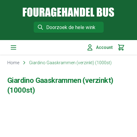
Fouragehandel Bus
Search
Account
Winkelm
Ga naar de inhoud
Home
Giardino Gaaskrammen (verzinkt) (1000st)
Giardino Gaaskrammen (verzinkt)
(1000st)