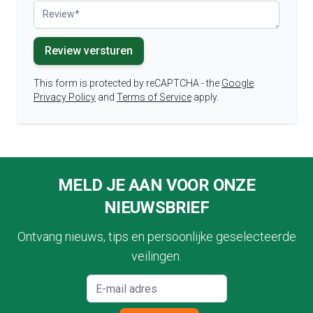
Review
Review versturen
This form is protected by reCAPTCHA - the
Google
Privacy Policy
and
Terms of Service
apply.
Footer
MELD JE AAN VOOR ONZE
NIEUWSBRIEF
Ontvang nieuws, tips en persoonlijke geselecteerde
veilingen.