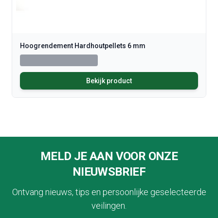
Hoogrendement Hardhoutpellets 6 mm
Bekijk product
Footer
MELD JE AAN VOOR ONZE
NIEUWSBRIEF
Ontvang nieuws, tips en persoonlijke geselecteerde
veilingen.