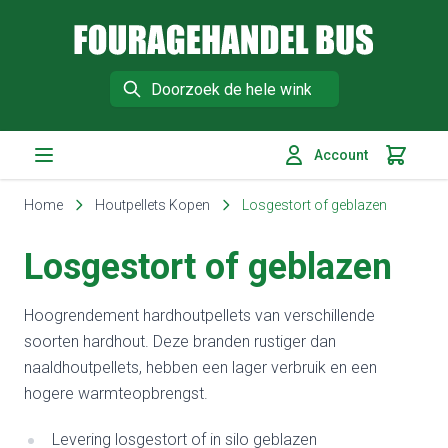
Fouragehandel Bus
Search
Account
Winkelm
Ga naar de inhoud
Home
Houtpellets Kopen
Losgestort of geblazen
Losgestort of geblazen
Hoogrendement hardhoutpellets van verschillende
soorten hardhout. Deze branden rustiger dan
naaldhoutpellets, hebben een lager verbruik en een
hogere warmteopbrengst.
Levering losgestort of in silo geblazen