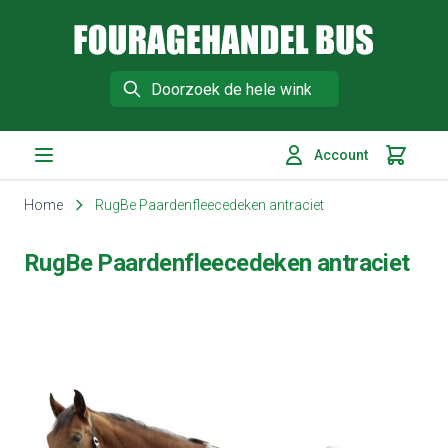
Fouragehandel Bus
Search
Account
Winkelm
Ga naar de inhoud
Home
RugBe Paardenfleecedeken antraciet
RugBe Paardenfleecedeken antraciet