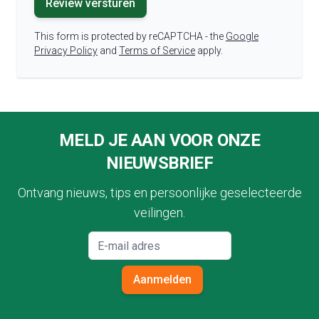
Review versturen
This form is protected by reCAPTCHA - the
Google
Privacy Policy
and
Terms of Service
apply.
Footer
MELD JE AAN VOOR ONZE
NIEUWSBRIEF
Ontvang nieuws, tips en persoonlijke geselecteerde
veilingen.
Aanmelden