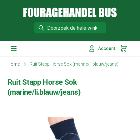
Fouragehandel Bus
Search
Account
Winkelm
Ga naar de inhoud
Home
Ruit Stapp Horse Sok (marine/li.blauw/jeans)
Ruit Stapp Horse Sok
(marine/li.blauw/jeans)