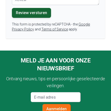
Review versturen
This form is protected by reCAPTCHA - the
Google
Privacy Policy
and
Terms of Service
apply.
Footer
MELD JE AAN VOOR ONZE
NIEUWSBRIEF
Ontvang nieuws, tips en persoonlijke geselecteerde
veilingen.
Aanmelden