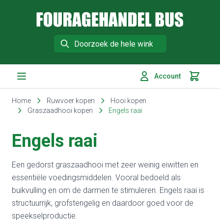
Fouragehandel Bus
Search
Account
Winkelm
Ga naar de inhoud
Home
Ruwvoer kopen
Hooi kopen
Graszaadhooi kopen
Engels raai
Engels raai
Een gedorst graszaadhooi met zeer weinig eiwitten en
essentiële voedingsmiddelen. Vooral bedoeld als
buikvulling en om de darmen te stimuleren. Engels raai is
structuurrijk, grofstengelig en daardoor goed voor de
speekselproductie.