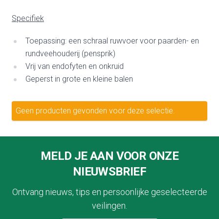
Specifiek
Toepassing: een schraal ruwvoer voor paarden- en
rundveehouderij (pensprik)
Vrij van endofyten en onkruid
Geperst in grote en kleine balen
Geen producten gevonden voor deze selectie.
Footer
MELD JE AAN VOOR ONZE
NIEUWSBRIEF
Ontvang nieuws, tips en persoonlijke geselecteerde
veilingen.