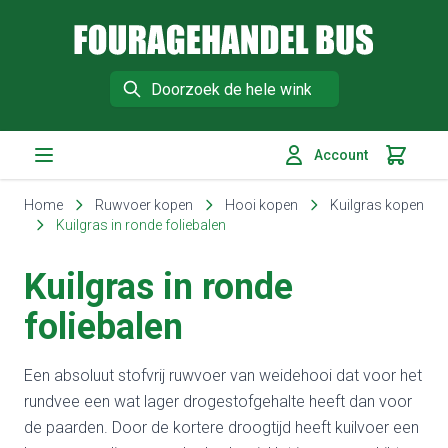
Fouragehandel Bus
Search
Account
Winkelm
Ga naar de inhoud
Home
Ruwvoer kopen
Hooi kopen
Kuilgras kopen
Kuilgras in ronde foliebalen
Kuilgras in ronde
foliebalen
Een absoluut stofvrij ruwvoer van weidehooi dat voor het
rundvee een wat lager drogestofgehalte heeft dan voor
de paarden. Door de kortere droogtijd heeft kuilvoer een