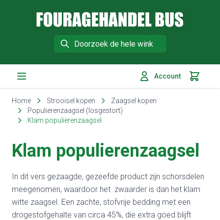
Fouragehandel Bus
Search
Account
Winkelm
Ga naar de inhoud
Home
Strooisel kopen
Zaagsel kopen
Populierenzaagsel (losgestort)
Klam populierenzaagsel
Klam populierenzaagsel
In dit vers gezaagde, gezeefde product zijn schorsdelen
meegenomen, waardoor het zwaarder is dan het klam
witte zaagsel. Een zachte, stofvrije bedding met een
drogestofgehalte van circa 45%, die extra goed blijft