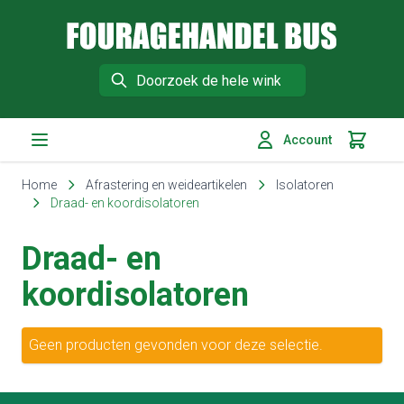
Fouragehandel Bus
Search
Account
Winkelm
Ga naar de inhoud
Home
Afrastering en weideartikelen
Isolatoren
Draad- en koordisolatoren
Draad- en
koordisolatoren
Geen producten gevonden voor deze selectie.
Footer