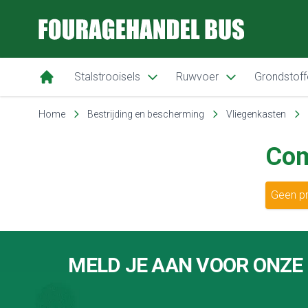
Fouragehandel Bus
Stalstrooisels
Ruwvoer
Grondstoff
Ga naar de inhoud
Home
Bestrijding en bescherming
Vliegenkasten
Com
Geen pr
Footer
MELD JE AAN VOOR ONZE