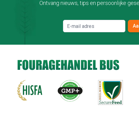
Ontvang nieuws, tips en persoonlijke gese
Aa