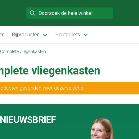
Search
en
Bijproducten
Houtpellets
Complete vliegenkasten
plete vliegenkasten
oducten gevonden voor deze selectie.
 NIEUWSBRIEF