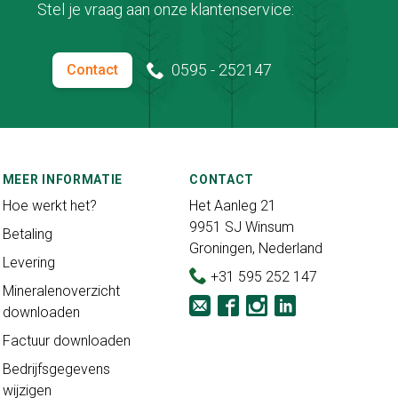
Stel je vraag aan onze klantenservice:
0595 - 252147
Contact
MEER INFORMATIE
CONTACT
Hoe werkt het?
Het Aanleg 21
9951 SJ Winsum
Betaling
Groningen, Nederland
Levering
+31 595 252 147
Mineralenoverzicht
downloaden
Factuur downloaden
Bedrijfsgegevens
wijzigen