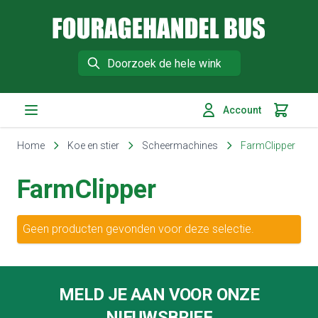
Fouragehandel Bus
Search
Account
Winkelm
Ga naar de inhoud
Home
Koe en stier
Scheermachines
FarmClipper
FarmClipper
Geen producten gevonden voor deze selectie.
Footer
MELD JE AAN VOOR ONZE
NIEUWSBRIEF