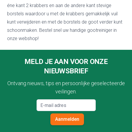
éne kant 2 krabbers en aan de andere kant stevige
borstels waardoor u met de krabbers gemakkelijk vuil
kunt verwijderen en met de borstels de goot verder kunt
schoonmaken. Bestel snel uw handige gootreiniger in
onze webshop!
Footer
MELD JE AAN VOOR ONZE
NIEUWSBRIEF
Ontvang nieuws, tips en persoonlijke geselecteerde
veilingen.
Aanmelden