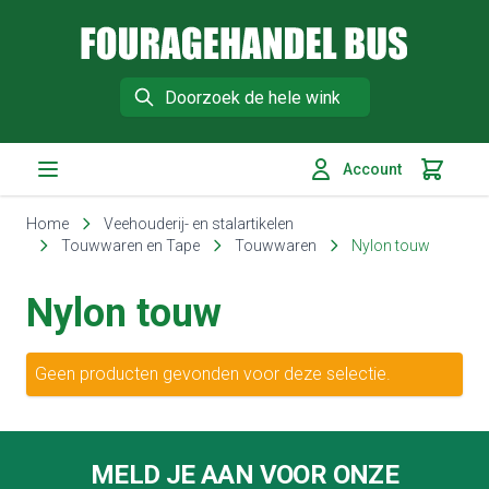
Fouragehandel Bus
Search
Account
Winkelm
Ga naar de inhoud
Home
Veehouderij- en stalartikelen
Touwwaren en Tape
Touwwaren
Nylon touw
Nylon touw
Geen producten gevonden voor deze selectie.
Footer
MELD JE AAN VOOR ONZE