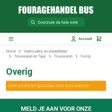
Fouragehandel Bus
Search
Account
Winkelm
Ga naar de inhoud
Home
Veehouderij- en stalartikelen
Touwwaren en Tape
Touwwaren
Overig
Overig
Geen producten gevonden voor deze selectie.
Footer
MELD JE AAN VOOR ONZE