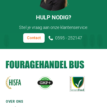
HULP NODIG?
Stel je vraag aan onze klantenservice:
0595 - 252147
Contact
OVER ONS