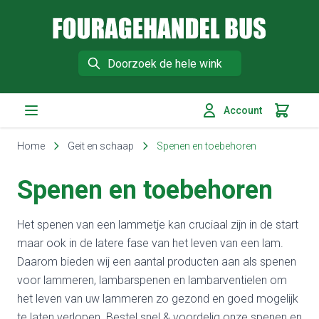
Fouragehandel Bus
Search
Account
Winkelm
Ga naar de inhoud
Home
Geit en schaap
Spenen en toebehoren
Spenen en toebehoren
Het spenen van een lammetje kan cruciaal zijn in de start
maar ook in de latere fase van het leven van een lam.
Daarom bieden wij een aantal producten aan als spenen
voor lammeren, lambarspenen en lambarventielen om
het leven van uw lammeren zo gezond en goed mogelijk
te laten verlopen.
Bestel snel & voordelig onze spenen en