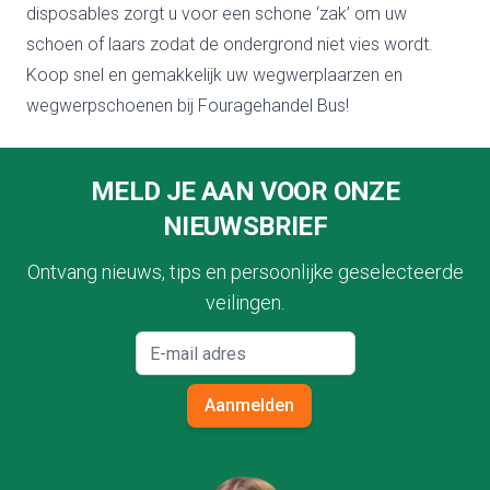
disposables zorgt u voor een schone ‘zak’ om uw
schoen of laars zodat de ondergrond niet vies wordt.
Koop snel en gemakkelijk uw wegwerplaarzen en
wegwerpschoenen bij Fouragehandel Bus!
Footer
MELD JE AAN VOOR ONZE
NIEUWSBRIEF
Ontvang nieuws, tips en persoonlijke geselecteerde
veilingen.
Aanmelden