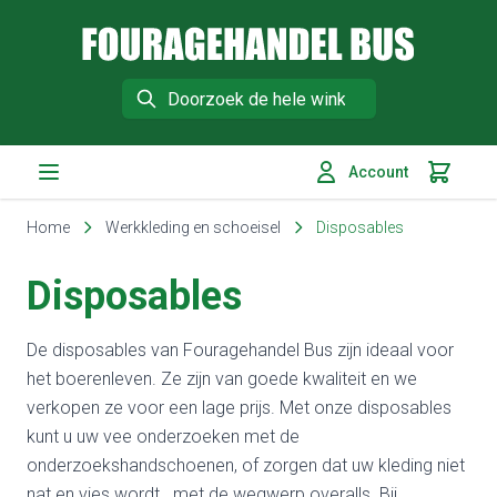
Fouragehandel Bus
Search
Account
Winkelm
Ga naar de inhoud
Home
Werkkleding en schoeisel
Disposables
Disposables
De disposables van Fouragehandel Bus zijn ideaal voor
het boerenleven. Ze zijn van goede kwaliteit en we
verkopen ze voor een lage prijs. Met onze disposables
kunt u uw vee onderzoeken met de
onderzoekshandschoenen, of zorgen dat uw kleding niet
nat en vies wordt. met de wegwerp overalls. Bij