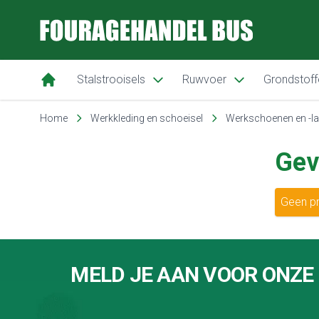
Fouragehandel Bus
Stalstrooisels
Ruwvoer
Grondstoff
Ga naar de inhoud
Home
Werkkleding en schoeisel
Werkschoenen en -l
Gev
Geen pr
Footer
MELD JE AAN VOOR ONZE