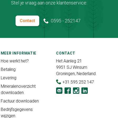
Stel je vraag aan onze klantenservice:
0595 - 252147
Contact
MEER INFORMATIE
CONTACT
Hoe werkt het?
Het Aanleg 21
9951 SJ Winsum
Betaling
Groningen, Nederland
Levering
+31 595 252 147
Mineralenoverzicht
downloaden
Factuur downloaden
Bedrijfsgegevens
wijzigen