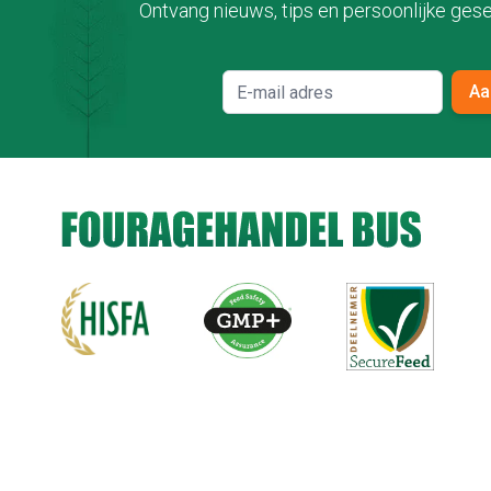
Ontvang nieuws, tips en persoonlijke gese
Aa