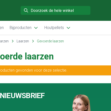
Search
en
Bijproducten
Houtpellets
aarzen
Laarzen
Gevoerde laarzen
oerde laarzen
oducten gevonden voor deze selectie.
 NIEUWSBRIEF