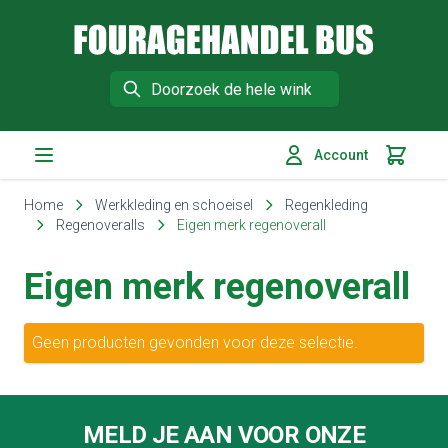
Fouragehandel Bus
Search
Account
Winkelm
Ga naar de inhoud
Home
Werkkleding en schoeisel
Regenkleding
Regenoveralls
Eigen merk regenoverall
Eigen merk regenoverall
Geen producten gevonden voor deze selectie.
Footer
MELD JE AAN VOOR ONZE