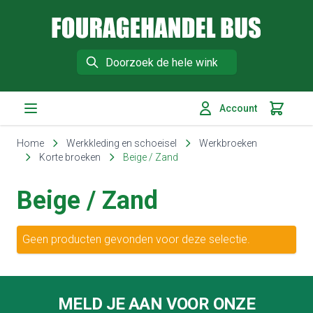
Fouragehandel Bus
Search
Account
Winkelm
Ga naar de inhoud
Home
Werkkleding en schoeisel
Werkbroeken
Korte broeken
Beige / Zand
Beige / Zand
Geen producten gevonden voor deze selectie.
Footer
MELD JE AAN VOOR ONZE