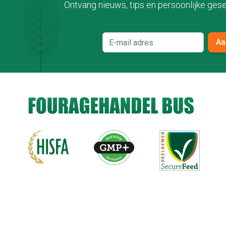
Ontvang nieuws, tips en persoonlijke gese
Aa