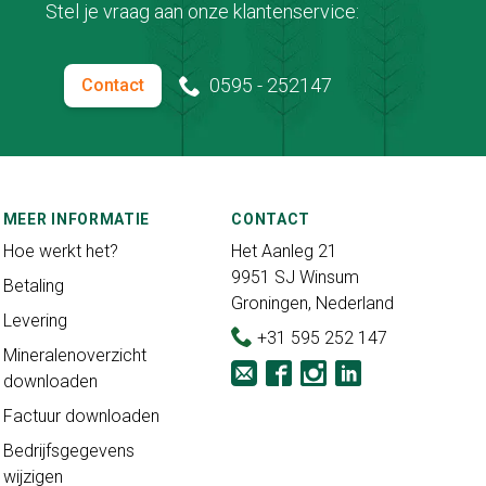
Stel je vraag aan onze klantenservice:
0595 - 252147
Contact
MEER INFORMATIE
CONTACT
Hoe werkt het?
Het Aanleg 21
9951 SJ Winsum
Betaling
Groningen, Nederland
Levering
+31 595 252 147
Mineralenoverzicht
downloaden
Factuur downloaden
Bedrijfsgegevens
wijzigen