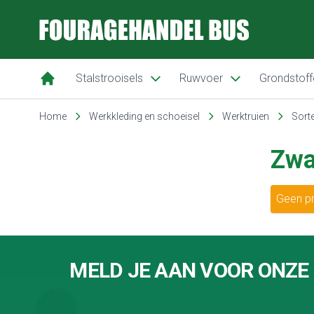
Fouragehandel Bus
Stalstrooisels
Ruwvoer
Grondstoff
Ga naar de inhoud
Home
Werkkleding en schoeisel
Werktruien
Sorte
Zwa
Geen pr
Footer
MELD JE AAN VOOR ONZE