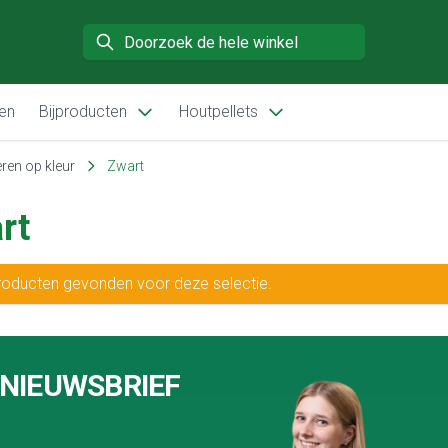
Search
en
Bijproducten
Houtpellets
ren op kleur
Zwart
rt
oducten gevonden voor deze selectie.
 NIEUWSBRIEF