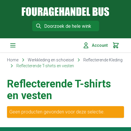
Fouragehandel Bus
Search
Account
Winkelm
Ga naar de inhoud
Home
Werkkleding en schoeisel
Reflecterende Kleding
Reflecterende T-shirts en vesten
Reflecterende T-shirts
en vesten
Geen producten gevonden voor deze selectie.
Footer