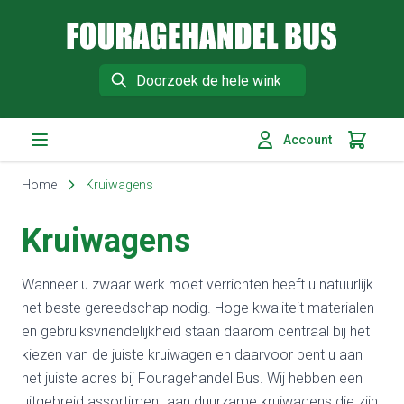
Fouragehandel Bus
Search
Account
Winkelm
Ga naar de inhoud
Home
Kruiwagens
Kruiwagens
Wanneer u zwaar werk moet verrichten heeft u natuurlijk
het beste gereedschap nodig. Hoge kwaliteit materialen
en gebruiksvriendelijkheid staan daarom centraal bij het
kiezen van de juiste kruiwagen en daarvoor bent u aan
het juiste adres bij Fouragehandel Bus. Wij hebben een
uitgebreid assortiment aan duurzame kruiwagens die zijn